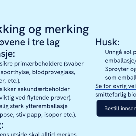
kking og merking
øvene i tre lag
Husk:
sje:
Unngå søl p
emballasje
sikre primærbeholdere (svaber
Sprøyter og
sporthylse, blodprøveglass,
som emball
r, etc.).
Se for øvrig ve
sikker sekundærbeholder
smittefarlig bi
 viktig ved flytende prøver).
elig sterk ytteremballasje
Bestill innse
 pose, stiv papp, isopor etc.).
g:
ens utside skal alltid merkes