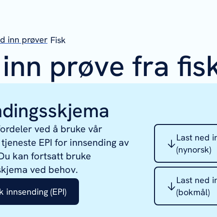
d inn prøver
Fisk
inn prøve fra fis
ndingsskjema
 fordeler ved å bruke vår
Last ned i
 tjeneste EPI for innsending av
(nynorsk)
 Du kan fortsatt bruke
skjema ved behov.
Last ned i
k innsending (EPI)
(bokmål)