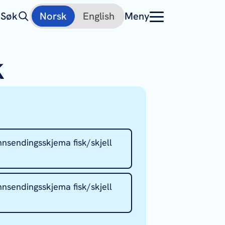
Søk
Norsk
English
Meny
k
nnsendingsskjema fisk/skjell
nnsendingsskjema fisk/skjell