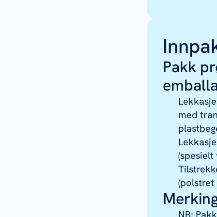
Innpa
Pakk pr
emballa
Lekkasje
med tran
plastbege
Lekkasje
(spesielt
Tilstrekk
(polstret
Merkin
NB: Pakk