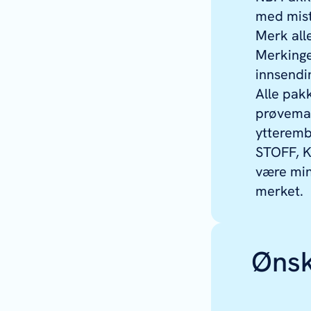
med mist
Merk all
Merkingen
innsendi
Alle pak
prøvemat
ytteremb
STOFF, K
være min
merket.
Ønsk