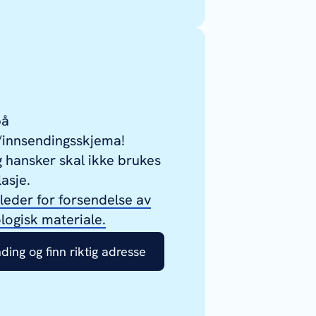
å
/innsendingsskjema!
 hansker skal ikke brukes
asje.
ileder for forsendelse av
ologisk materiale.
nding og finn riktig adresse