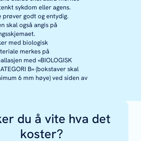
enkt sykdom eller agens.
e prøver godt og entydig.
 skal også angis på
ngsskjemaet.
ker med biologisk
eriale merkes på
allasjen med «BIOLOGISK
ATEGORI B» (bokstaver skal
imum 6 mm høye) ved siden av
er du å vite hva det
koster?