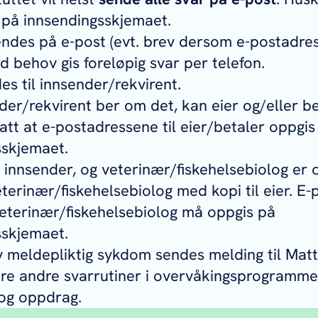
 på innsendingsskjemaet.
endes på e-post (evt. brev dersom e-postadres
ed behov gis foreløpig svar per telefon.
es til innsender/rekvirent.
der/rekvirent ber om det, kan eier og/eller be
satt at e-postadressene til eier/betaler oppgis
sskjemaet.
r innsender, og veterinær/fiskehelsebiolog er 
veterinær/fiskehelsebiolog med kopi til eier. E
 veterinær/fiskehelsebiolog må oppgis på
sskjemaet.
 meldepliktig sykdom sendes melding til Matti
e andre svarrutiner i overvåkingsprogrammene
 og oppdrag.