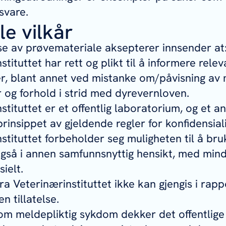
svare.
le vilkår
e av prøvemateriale aksepterer innsender at
stituttet har rett og plikt til å informere rele
r, blant annet ved mistanke om/påvisning av 
og forhold i strid med dyrevernloven.
stituttet er et offentlig laboratorium, og et a
prinsippet av gjeldende regler for konfidensiali
stituttet forbeholder seg muligheten til å bru
også i annen samfunnsnyttig hensikt, med min
ielt.
ra Veterinærinstituttet ikke kan gjengis i rap
en tillatelse.
om meldepliktig sykdom dekker det offentlige