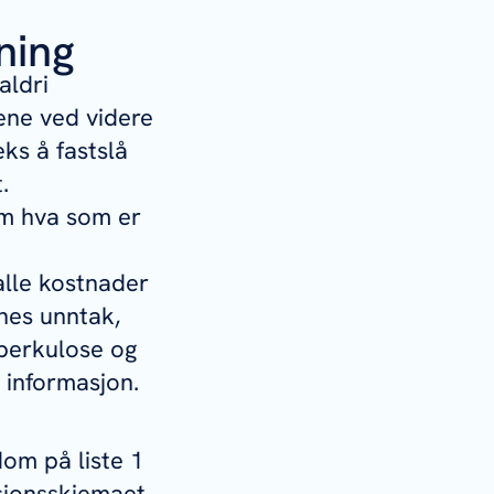
ning
aldri
ene ved videre
eks å fastslå
.
 om hva som er
alle kostnader
nnes unntak,
uberkulose og
r informasjon.
om på liste 1
isjonsskjemaet