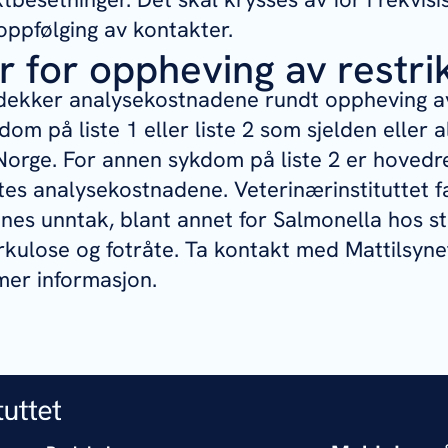
 oppfølging av kontakter.
r for oppheving av restri
 dekker analysekostnadene rundt oppheving av
om på liste 1 eller liste 2 som sjelden eller a
orge. For annen sykdom på liste 2 er hovedre
tes analysekostnadene. Veterinærinstituttet f
innes unntak, blant annet for
Salmonella
hos st
rkulose og fotråte. Ta kontakt med Mattilsynet
mer informasjon.