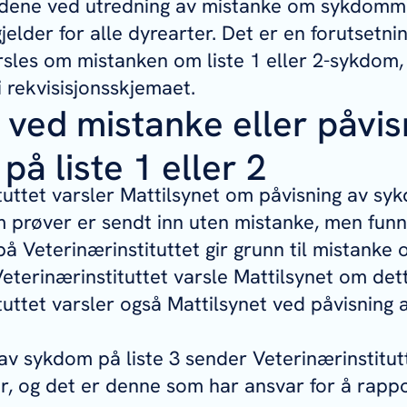
dene ved utredning av mistanke om sykdommer
gjelder for alle dyrearter. Det er en forutsetni
rsles om mistanken om liste 1 eller 2-sykdom, 
i rekvisisjonsskjemaet.
 ved mistanke eller påvis
å liste 1 eller 2
tuttet varsler Mattilsynet om påvisning av syk
m prøver er sendt inn uten mistanke, men fun
 Veterinærinstituttet gir grunn til mistanke o
Veterinærinstituttet varsle Mattilsynet om det
tuttet varsler også Mattilsynet ved påvisning
av sykdom på liste 3 sender Veterinærinstitutt
, og det er denne som har ansvar for å rappo