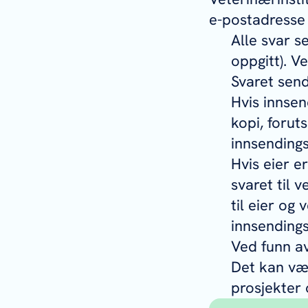
e-postadresse
Alle svar s
oppgitt). V
Svaret send
Hvis innsen
kopi, forut
innsending
Hvis eier e
svaret til 
til eier og
innsending
Ved funn av
Det kan vær
prosjekter