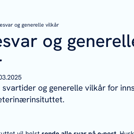
esvar og generelle vilkår
svar og generell
r
03.2025
 svartider og generelle vilkår for in
eterinærinsituttet.
uttet vil helst
sende alle svar på e-post
. Husk