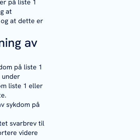
 på liste 1
ng at
og at dette er
ning av
dom på liste 1
n under
m liste 1 eller
te.
 av sykdom på
et svarbrev til
rtere videre