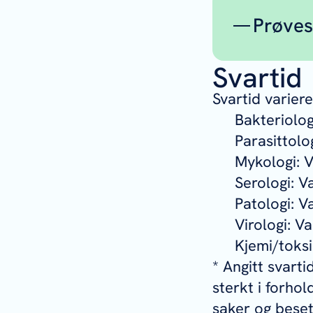
Prøves
Svartid
For sp
Ås. Te
Svartid varier
Kli
Bakteriolog
Cam
Parasittolog
Par
Mykologi: V
Ser
Serologi: V
Vir
Patologi: Va
Pat
Virologi: Va
va
Kjemi/toksi
My
* Angitt svart
sterkt i forho
saker og beset