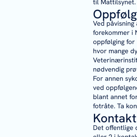
til Mattilsynet.
Oppfølgi
Ved påvisning 
forekommer i N
oppfølging for 
hvor mange dyr
Veterinærinstit
nødvendig prø
For annen sykd
ved oppfølgend
blant annet fo
fotråte. Ta ko
Kontakt
Det offentlige
eller 2 i konta