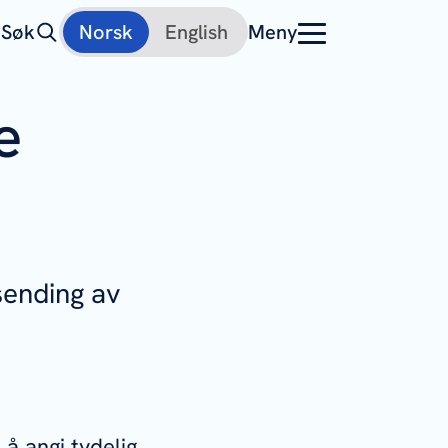
Søk
Norsk
English
Meny
e
nsending av
 å angi tydelig