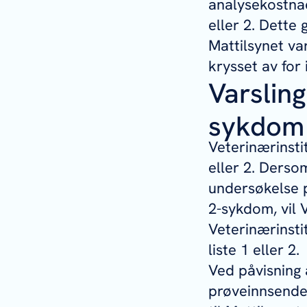
analysekostna
eller 2. Dette 
Mattilsynet va
krysset av for 
Varsling
sykdom p
Veterinærinsti
eller 2. Derso
undersøkelse på
2-sykdom, vil 
Veterinærinsti
liste 1 eller 2.
Ved påvisning 
prøveinnsender