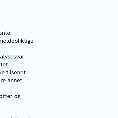
:
vante
meldepliktige
nalysesvar
tet.
ke tilsendt
dre annet
porter og