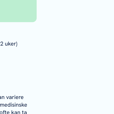
tuttet
.
 2 uker)
tober)
il
an variere
tsmedisinske
ofte kan ta