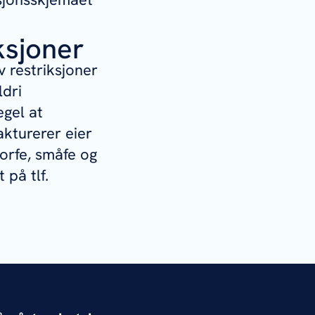
ksjoner
 restriksjoner
ldri
gel at
akturerer eier
orfe, småfe og
 på tlf.