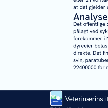
at det gjelder
Analyse
Det offentlige
pålagt ved sykd
forekommer i N
dyreeier belas
direkte. Det f
svin, paratube
22400000 for 