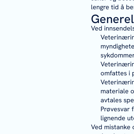
lengre tid å be
Generel
Ved innsendels
Veterinærin
myndighete
sykdommer 
Veterinærin
omfattes i 
Veterinærin
materiale 
avtales spes
Prøvesvar f
lignende ut
Ved mistanke 