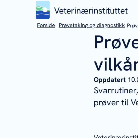
Forside
Prøvetaking og diagnostikk
Prøv
Prøve
vilkå
Oppdatert
10.
Svarrutiner,
prøver til V
Veterinærinstit