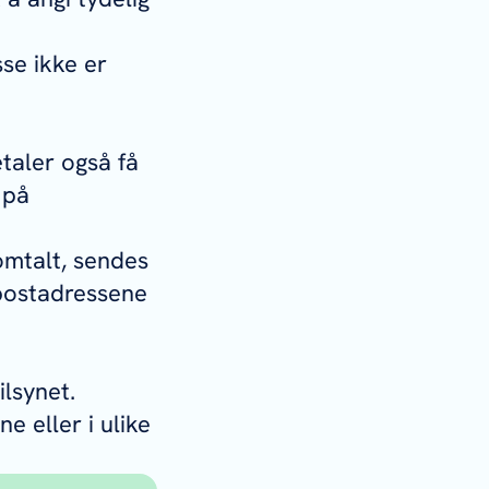
se ikke er
taler også få
 på
omtalt, sendes
-postadressene
lsynet.
 eller i ulike