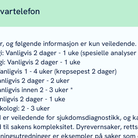
vartelefon
ørsmål om innsendte prøver til Veterinærinsti
lefonen er betjent hverdager klokken 13–15.
er, og følgende informasjon er kun veiledende
nisk bakteriologi: 48 86 67 81
i: Vanligvis 2 dager - 1 uke (spesielle analyser
pylobacter: 91 65 72 17 (fra 1. mai til 31. ok
i: Vanligvis 2 dager - 1 uke
asittologi: 47 47 68 31
anligvis 1 - 4 uker (krepsepest 2 dager)
ologi: 90 23 85 51
anligvis 2 dager - 2 uker
ologi og molekylærbiologi: 46 85 76 95
nligvis innen 2 - 3 uker *
ologi: 23 21 60 00 (sentralbordet setter over t
nligvis 2 dager - 1 uke
kthavende veterinær i åpningstiden.)
kologi: 2 - 3 uker
kologi: 91 55 98 05
id er veiledende for sjukdomsdiagnostikk, og k
ld til sakens kompleksitet. Dyrevernsaker, ret
ningsutredninger er eksempler på saker som 