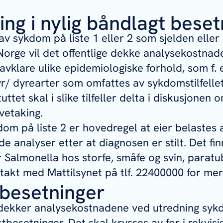
ng i nylig båndlagt beset
av sykdom på liste 1 eller 2 som sjelden eller 
orge vil det offentlige dekke analysekostnad
avklare ulike epidemiologiske forhold, som f. 
/ dyrearter som omfattes av sykdomstilfellet
uttet skal i slike tilfeller delta i diskusjonen
vetaking.
om på liste 2 er hovedregel at eier belastes 
e analyser etter at diagnosen er stilt. Det fi
r
Salmonella
hos storfe, småfe og svin, parat
ntakt med Mattilsynet på tlf. 22400000 for me
besetninger
 dekker analysekostnadene ved utredning sykd
ktbesetninger. Det skal krysses av for i rekvis