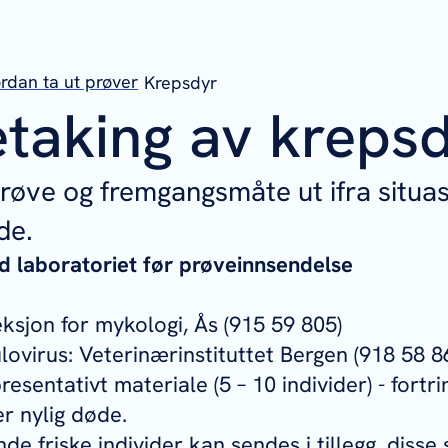
rdan ta ut prøver
Krepsdyr
taking av kreps
prøve og fremgangsmåte ut ifra situas
de.
d laboratoriet før prøveinnsendelse
ksjon for mykologi, Ås (915 59 805)
lovirus: Veterinærinstituttet Bergen (918 58 8
resentativt materiale (5 – 10 individer) - fortri
r nylig døde.
nde friske individer kan sendes i tillegg, disse