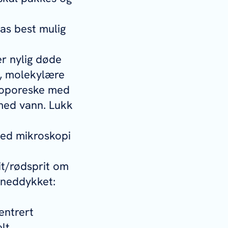
as best mulig
er nylig døde
i, molekylære
isoporeske med
r med vann. Lukk
ved mikroskopi
it/rødsprit om
r neddykket:
.
entrert
lt