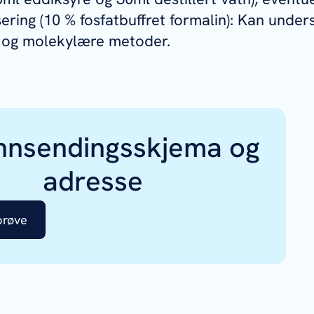
sering (10 % fosfatbuffret formalin): Kan unde
 og molekylære metoder.
innsendingsskjema og
adresse
prøve