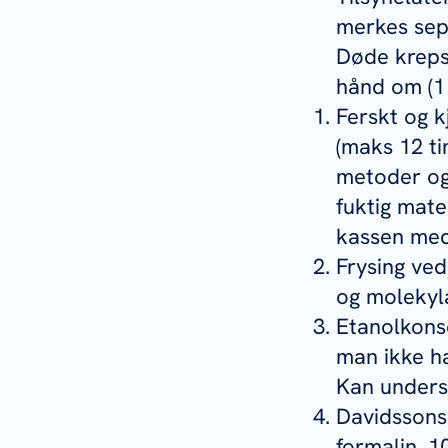
merkes sep
Døde krepsd
hånd om (1 
Ferskt og k
(maks 12 t
metoder og 
fuktig mate
kassen med 
Frysing ved
og molekyl
Etanolkonse
man ikke ha
Kan unders
Davidssons
formalin, 1