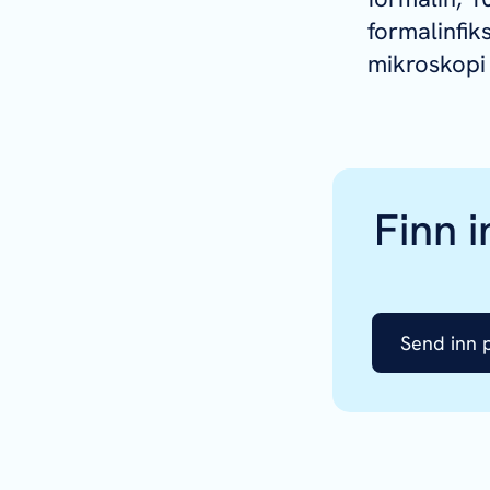
formalinfik
mikroskopi
Finn 
Send inn 