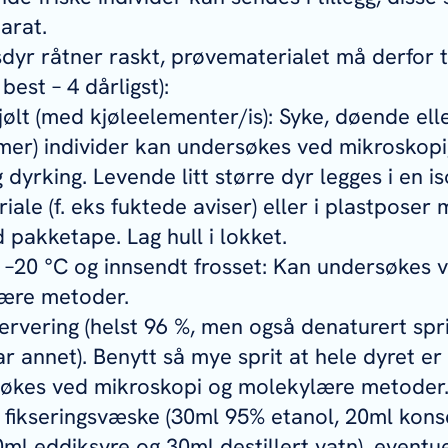
arat.
yr råtner raskt, prøvematerialet må derfor t
best – 4 dårligst):
jølt (med kjøleelementer/is): Syke, døende ell
imer) individer kan undersøkes ved mikroskop
dyrking. Levende litt større dyr legges i en 
riale (f. eks fuktede aviser) eller i plastpose
pakketape. Lag hull i lokket.
 –20 °C og innsendt frosset: Kan undersøkes 
ære metoder.
rvering (helst 96 %, men også denaturert spr
r annet). Benytt så mye sprit at hele dyret e
økes ved mikroskopi og molekylære metoder
 fikseringsvæske (30ml 95% etanol, 20ml kons
0ml eddiksyre og 30ml destillert vatn), eventue