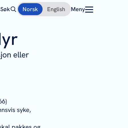
Søk
Norsk
English
Meny
dyr
jon eller
66)
nnsvis syke,
 skal pakkes og