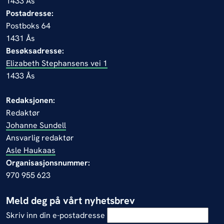
1433 Ås
Postadresse:
Postboks 64
1431 Ås
Besøksadresse:
Elizabeth Stephansens vei 1
1433 Ås
Redaksjonen:
Redaktør
Johanne Sundell
Ansvarlig redaktør
Asle Haukaas
Organisasjonsnummer:
970 955 623
Meld deg på vårt nyhetsbrev
Skriv inn din e-postadresse