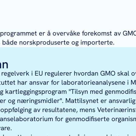
programmet er å overvåke forekomst av GMO 
, både norskproduserte og importerte.
nn
 regelverk i EU regulerer hvordan GMO skal o
tuttet har ansvar for laboratorieanalysene i M
g kartleggingsprogram "Tilsyn med genmodifis
er og næringsmidler". Mattilsynet er ansvarlig
oppfølging av resultatene, mens Veterinærinst
ranselaboratorium for genmodifiserte organis
vare.