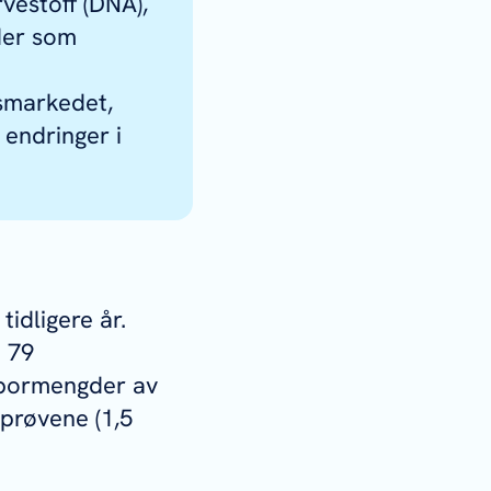
vestoff (DNA),
der som
smarkedet,
 endringer i
tidligere år.
å 79
 spormengder av
 prøvene (1,5