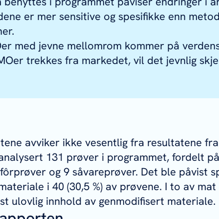
enyttes i programmet påviser endringer i ar
dene er mer sensitive og spesifikke enn meto
ner.
Oer med jevne mellomrom kommer på verden
er trekkes fra markedet, vil det jevnlig skje
ene avviker ikke vesentlig fra resultatene fra 
 analysert 131 prøver i programmet, fordelt p
fôrprøver og 9 såvareprøver. Det ble påvist
materiale i 40 (30,5 %) av prøvene. I to av mat
st ulovlig innhold av genmodifisert materiale.
rapporten