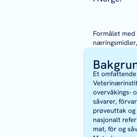
Formålet med 
næringsmidler
Bakgru
Et omfattende
Veterinærinsti
overvåkings- o
såvarer, fôrvar
prøveuttak og 
nasjonalt refe
mat, fôr og så