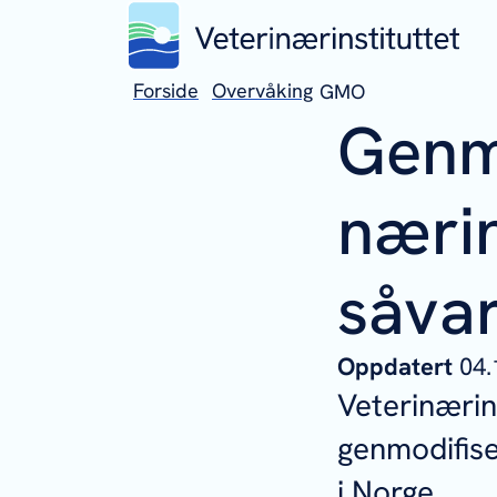
Forside
Overvåking
GMO
Genmo
nærin
såva
Oppdatert
04.
Veterinærin
genmodifise
i Norge.