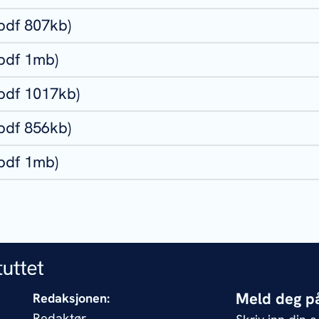
pdf 807kb)
(pdf 1mb)
(pdf 1017kb)
pdf 856kb)
(pdf 1mb)
Meld deg på
Redaksjonen:
Redaktør