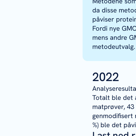
Metodene som b
da disse meto
påviser protei
Fordi nye GM
mens andre GMO
metodeutvalg.
2022
Analyseresultat
Totalt ble det
matprøver, 43 
genmodifisert 
%) ble det påvi
Last ned 