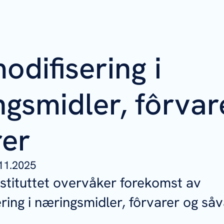
difisering i
gsmidler, fôrvar
rer
11.2025
stituttet overvåker forekomst av
ring i næringsmidler, fôrvarer og så