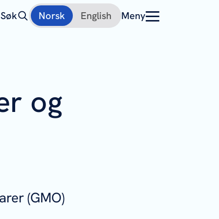
Søk
Norsk
English
Meny
er og
varer (GMO)