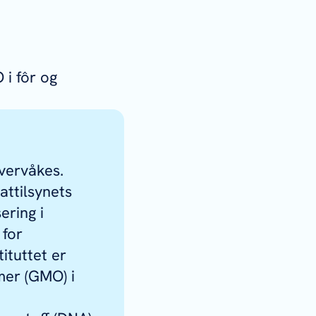
i fôr og
vervåkes.
attilsynets
ering i
 for
ituttet er
mer (GMO) i