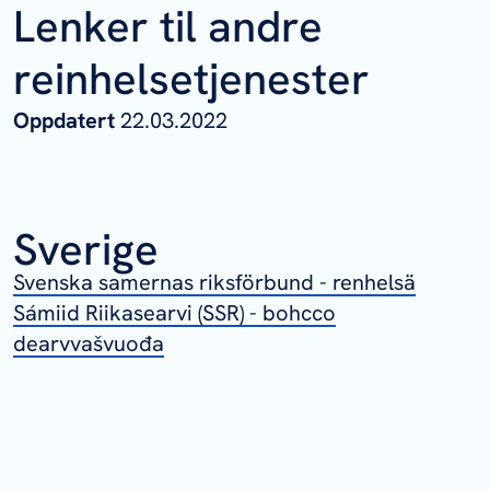
Lenker til andre
reinhelsetjenester
Oppdatert
22.03.2022
Sverige
Svenska samernas riksförbund - renhelsä
Sámiid Riikasearvi (SSR) - bohcco
dearvvašvuođa